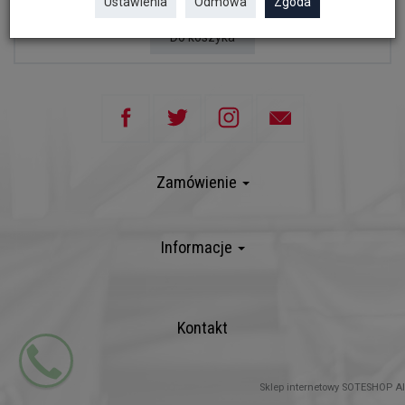
Ustawienia
Odmowa
Zgoda
Do koszyka
Zamówienie
Informacje
Kontakt
Sklep internetowy SOTESHOP AI