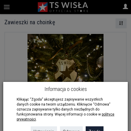
Zawieszki na choinkę
Informacja o cookies
Klikając “Zgoda” akceptujesz zapisywanie wszystkich
danych cookie na twoim urządzeniu. Kliknięcie “Odmowa”
oznacza zapisywanie tylko danych niezbędnych do
funkcjonowania strony. Więcej informacji o cookie w
polityce
Zawieszka na choinkę "HERB"
prywatności
.
Dostępny
20,00 zł